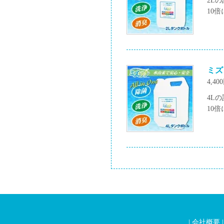
2L
10
ミズ
4,40
4L
10
|
会社概要