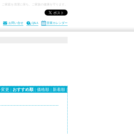
。ご家庭を清潔に保ち、ご家族の健康を守ります。
お問い合せ
Q&A
営業カレンダー
変更 |
おすすめ順
|
価格順
|
新着順
|