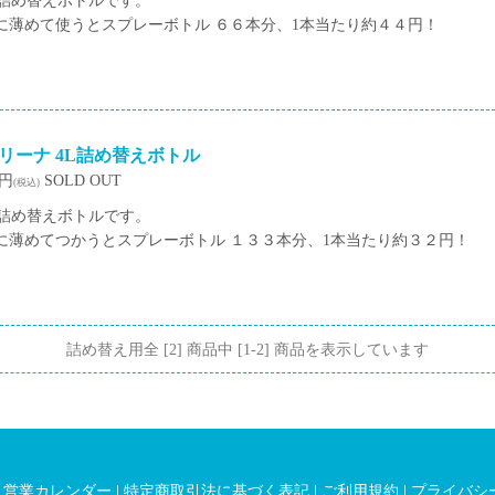
の詰め替えボトルです。
倍に薄めて使うとスプレーボトル ６６本分、1本当たり約４４円！
リーナ 4L詰め替えボトル
0円
SOLD OUT
(税込)
の詰め替えボトルです。
倍に薄めてつかうとスプレーボトル １３３本分、1本当たり約３２円！
詰め替え用全 [2] 商品中 [1-2] 商品を表示しています
|
営業カレンダー
|
特定商取引法に基づく表記
|
ご利用規約
|
プライバシ