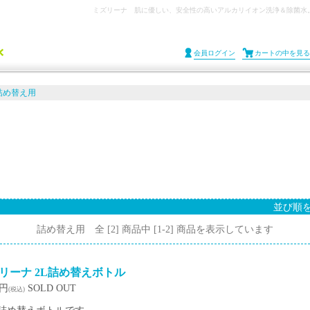
ミズリーナ 肌に優しい、安全性の高いアルカリイオン洗浄＆除菌水
会員ログイン
カートの中を見る
詰め替え用
並び順を
詰め替え用 全 [2] 商品中 [1-2] 商品を表示しています
リーナ 2L詰め替えボトル
0円
SOLD OUT
(税込)