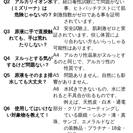
Q2 アルカリイオン水
す。経口毒性試験にて問題がない
（ミズリーナ）は
事、ヒトパッチテストにて肌
危険じゃないの？
刺激指数がゼロである事を証明
されています。
A3 安全試験上、肌刺激ゼロと実
Q3 原液に手で直接触
証されています。但し体質によ
れても、手は荒れ
り合わない方もいらっしゃる
たりしない？
可能性はあります。
A4 アルカリ性温泉がヌルっとす
Q4 ヌルっとする気が
るのと同じで、アルカリ性の
するけど問題ない？
性質です。
Q5 原液をそのまま排
A5 問題ありません。自然にも影
水しても大丈夫？
響がありません。
A6 水拭きできないもの、水に塗
れると不具合が出るものです。
例えば、天然皮・白木・通電
Q6 使用してはいけな
部分・クリアーコーティングし
い対象物を教えて！
ている眼鏡・シルク・漆・真
珠、サンゴ、エメラルドなど
の装飾品・プラチナ・18金・