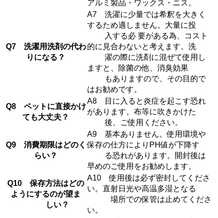
アルミ製品・ワックス・ニス。
A7 洗濯に少量では希釈を大きく
するため適しません。大量に投
入する必 要がある為、コスト
Q7 洗濯用洗剤の代わ
的に見合わないと考えます。洗
りになる？
濯の際に洗剤に混ぜて使用し
ますと、除菌の他、消臭効果
もありますので、その目的で
はお勧めです。
A8 目に入ると炎症を起こす恐れ
Q8 ペットに直接かけ
があります。布等に吹きかけた
ても大丈夫？
後、ご使用ください。
A9 基本ありません。使用環境や
Q9 消費期限はどのく
保存の仕方によりPH値が下降す
らい？
る恐れがあります。開封後は
早めのご使用をお勧めします。
A10 使用後は必ず密封してくださ
Q10 保存方法はどの
い。直射日光や高温多湿となる
ようにするのが望ま
場所での保管は止めてくださ
しい？
い。